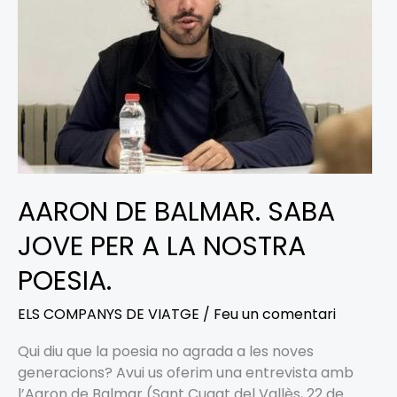
PER
A
LA
NOSTRA
POESIA.
AARON DE BALMAR. SABA
JOVE PER A LA NOSTRA
POESIA.
ELS COMPANYS DE VIATGE
/
Feu un comentari
Qui diu que la poesia no agrada a les noves
generacions? Avui us oferim una entrevista amb
l’Aaron de Balmar (Sant Cugat del Vallès, 22 de