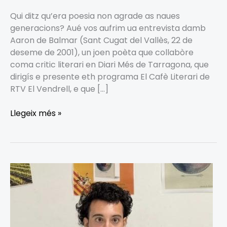
Qui ditz qu’era poesia non agrade as naues
generacions? Aué vos aufrim ua entrevista damb
Aaron de Balmar (Sant Cugat del Vallès, 22 de
deseme de 2001), un joen poèta que collabòre
coma critic literari en Diari Més de Tarragona, que
dirigís e presente eth programa El Cafè Literari de
RTV El Vendrell, e que […]
Llegeix més »
AARON
DE
BALMAR.
SABA
JOVE