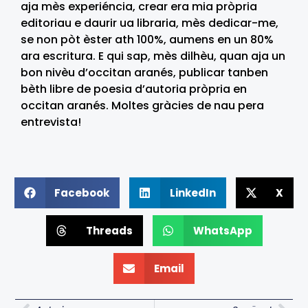
aja mès experiéncia, crear era mia pròpria
editoriau e daurir ua libraria, mès dedicar-me,
se non pòt èster ath 100%, aumens en un 80%
ara escritura. E qui sap, mès dilhèu, quan aja un
bon nivèu d’occitan aranés, publicar tanben
bèth libre de poesia d’autoria pròpria en
occitan aranés. Moltes gràcies de nau pera
entrevista!
Facebook
LinkedIn
X
Threads
WhatsApp
Email
Prev
Nex