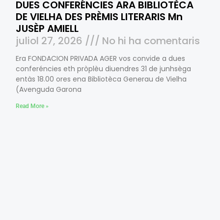
DUES CONFERÉNCIES ARA BIBLIOTÈCA
DE VIELHA DES PRÈMIS LITERARIS Mn
JUSÈP AMIELL
juliol 27, 2026
No hi ha comentaris
Era FONDACION PRIVADA AGER vos convide a dues
conferéncies eth pròplèu diuendres 31 de junhsèga
entàs 18.00 ores ena Bibliotèca Generau de Vielha
(Avenguda Garona
Read More »