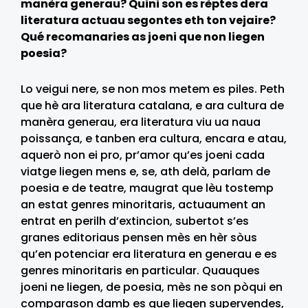
manèra generau? Quini son es rèptes dera
literatura actuau segontes eth ton vejaire?
Qué recomanaries as joeni que non liegen
poesia?
Lo veigui nere, se non mos metem es piles. Peth
que hè ara literatura catalana, e ara cultura de
manèra generau, era literatura viu ua naua
poissança, e tanben era cultura, encara e atau,
aquerò non ei pro, pr’amor qu’es joeni cada
viatge liegen mens e, se, ath delà, parlam de
poesia e de teatre, maugrat que lèu tostemp
an estat genres minoritaris, actuaument an
entrat en perilh d’extincion, subertot s’es
granes editoriaus pensen mès en hèr sòus
qu’en potenciar era literatura en generau e es
genres minoritaris en particular. Quauques
joeni ne liegen, de poesia, mès ne son pòqui en
comparason damb es que liegen supervendes,