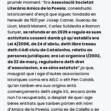
prumèr moment: “Era
Associació Societat
Literària Amics de la Poesia
, coneishuda
istoricament d’ençà que siguec fondada en
hereuèr de 1921 per Josep Carner, Guerau de
Liost, Marià Manent, Carles Soldevila e Ramon
Sunyer,
se refonde er an 2025 e regule es sues
activitats cossent damb çò qu’establís era
Lei 4/2008, de 24 d’abriu, deth libre tresau
deth Còdi civiu de Catalonha, relatiu as
persones juridiques; era Lei organica 1/2002,
de 22 de març, reguladora deth dret
d’associacion, e es sòns estatuts”
,ja que,
maugrat que i age d’autes associacions
istoriques coma era AELC o eth Pen Català,
qu’an tanben era sua origina entà
començaments deth sègle XX, encara arrés
non l’a recuperada, a despiet de que i age
bères entitats que tanben pòrten eth nòm
d’Amics de la Poesia, coma es de Calella o es