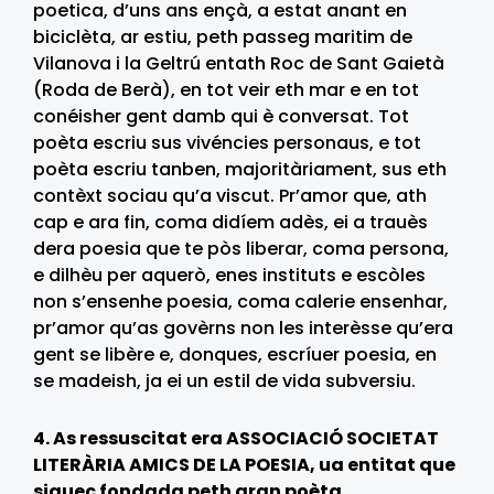
poetica, d’uns ans ençà, a estat anant en
biciclèta, ar estiu, peth passeg maritim de
Vilanova i la Geltrú entath Roc de Sant Gaietà
(Roda de Berà), en tot veir eth mar e en tot
conéisher gent damb qui è conversat. Tot
poèta escriu sus vivéncies personaus, e tot
poèta escriu tanben, majoritàriament, sus eth
contèxt sociau qu’a viscut. Pr’amor que, ath
cap e ara fin, coma didíem adès, ei a trauès
dera poesia que te pòs liberar, coma persona,
e dilhèu per aquerò, enes instituts e escòles
non s’ensenhe poesia, coma calerie ensenhar,
pr’amor qu’as govèrns non les interèsse qu’era
gent se libère e, donques, escríuer poesia, en
se madeish, ja ei un estil de vida subversiu.
4. As ressuscitat era ASSOCIACIÓ SOCIETAT
LITERÀRIA AMICS DE LA POESIA, ua entitat que
siguec fondada peth gran poèta