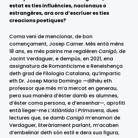
estat es ties influéncies, nacionaus o
estrangères, ara ora d’escríuer es ties
creacions poetiques?
Coma veni de mencionar, de bon
començament, Josep Carner. Mès entà mèns
18 ans, es mès pairins me regalèren
Canigó
, de
Jacint Verdaguer, e dempús, en 2021, ena
assignatura de Romanticisme e Reneishença
deth grad de Filologia Catalana, qu’impartic
eth Dr. Josep Maria Domingo —dilhèu eth
professor que mès m’a mercat en generau,
pera sua manèra d’èster damb es alumnes,
d’èster coma persona, e d’ensenhar—, aprofiti
entà lieger-me
L’Atlàntida
i
Primavera,
dues
lectures que, se damb
Canigó
m’enamori de
Verdaguer, literàriament parlant, m’acaben
d’embelinar deth sòn estil e dera sua figura,