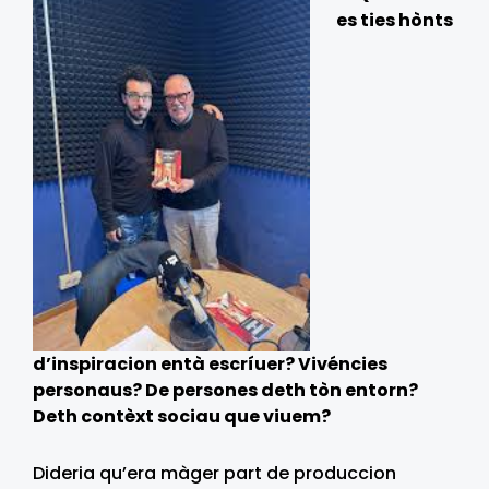
es ties hònts
d’inspiracion entà escríuer? Vivéncies
personaus? De persones deth tòn entorn?
Deth contèxt sociau que viuem?
Dideria qu’era màger part de produccion