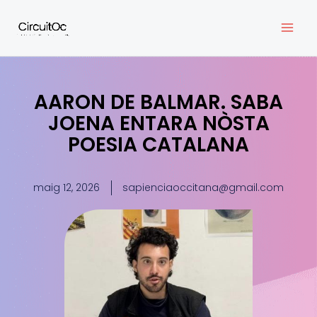
Vés
al
contingut
AARON DE BALMAR. SABA
JOENA ENTARA NÒSTA
POESIA CATALANA
maig 12, 2026
sapienciaoccitana@gmail.com