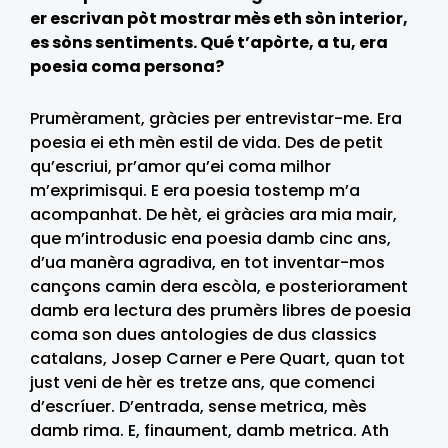
er escrivan pòt mostrar mès eth sòn interior,
es sòns sentiments. Qué t’apòrte, a tu, era
poesia coma persona?
Prumèrament, gràcies per entrevistar-me. Era
poesia ei eth mèn estil de vida. Des de petit
qu’escriui, pr’amor qu’ei coma milhor
m’exprimisqui. E era poesia tostemp m’a
acompanhat. De hèt, ei gràcies ara mia mair,
que m’introdusic ena poesia damb cinc ans,
d’ua manèra agradiva, en tot inventar-mos
cançons camin dera escòla, e posteriorament
damb era lectura des prumèrs libres de poesia
coma son dues antologies de dus classics
catalans, Josep Carner e Pere Quart, quan tot
just veni de hèr es tretze ans, que comenci
d’escríuer. D’entrada, sense metrica, mès
damb rima. E, finaument, damb metrica. Ath