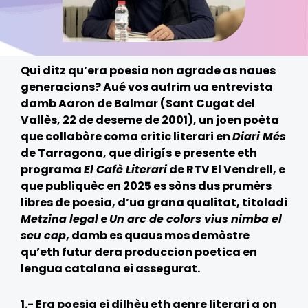
Qui ditz qu’era poesia non agrade as naues
generacions? Aué vos aufrim ua entrevista
damb Aaron de Balmar (Sant Cugat del
Vallès, 22 de deseme de 2001), un joen poèta
que collabòre coma critic literari en
Diari Més
de Tarragona, que dirigís e presente eth
programa
El Cafè Literari
de RTV El Vendrell, e
que publiquèc en 2025 es sòns dus prumèrs
libres de poesia, d’ua grana qualitat, titoladi
Metzina legal
e
Un arc de colors vius nimba el
seu cap
, damb es quaus mos demòstre
qu’eth futur dera produccion poetica en
lengua catalana ei assegurat.
1.- Era poesia ei dilhèu eth genre literari a on