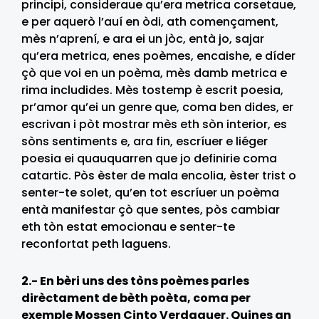
principi, consideraue qu’era metrica corsetaue,
e per aquerò l’auí en òdi, ath començament,
mès n’aprení, e ara ei un jòc, entà jo, sajar
qu’era metrica, enes poèmes, encaishe, e díder
çò que voi en un poèma, mès damb metrica e
rima includides. Mès tostemp è escrit poesia,
pr’amor qu’ei un genre que, coma ben dides, er
escrivan i pòt mostrar mès eth sòn interior, es
sòns sentiments e, ara fin, escríuer e liéger
poesia ei quauquarren que jo definirie coma
catartic. Pòs èster de mala encolia, èster trist o
senter-te solet, qu’en tot escríuer un poèma
entà manifestar çò que sentes, pòs cambiar
eth tòn estat emocionau e senter-te
reconfortat peth laguens.
2.- En bèri uns des tòns poèmes parles
dirèctament de bèth poèta, coma per
exemple Mossen Cinto Verdaguer. Quines an