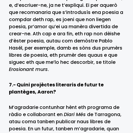
e, d’escriuer-ne, ja ne t’expliqui. Ei per aquerò
que recomanaria que s’introdusís ena poesia a
compdar deth rap, es joeni que non liegen
poesia, pr’amor qu’ei ua manèra divertida de
crear-ne. Ath cap e ara fin, eth rap non dèishe
d’èster poesia, autau com demòstre Pablo
Hasél, per exemple, damb es sòns dus prumèrs
libres de poesia, eth prumèr des quaus e que
siguec eth que me’lo hec descorbir, se titole
Erosionant murs
.
7.- Quini projèctes literaris de futur te
plantèges, Aaron?
M’agradarie contunhar hènt eth programa de
ràdio e collaborant en
Diari Més
de Tarragona,
atau coma tanben publicar naus libres de
poesia. En un futur, tanben m’agradarie, quan