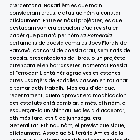
d’Argentona. Nosati èm es que mo’n
consideram ereus, e atau ac hèm a constar
oficiaument. Entre es nòsti projèctes, es que
destacam son era creacion d’ua revista en
papèr que portarà per nòm
La Pomerola
,
certamens de poesia coma es Jocs Florals del
Barcavà, concorsi de poesia orau, seminaris de
poesia, presentacions de libres, o un projècte
qu’encara ei en borrassetes, nomentat Poesia
al Ferrocarril, entà hèr agradives es estones
qu’es usatgèrs de Rodalies passen en tot anar
o tornar deth trabalh. Mos cau díder que,
recentament, auem aprovat era modificacion
des estatuts entà cambiar, a mès, eth nòm, e
escuerçar-lo un shinhau. Mo’les a d’acceptar,
ath mès tard, eth 9 de junhsèga, era
Generalitat. Eth nau nòm, ei previst que sigue,
oficiaument, Associació Literària Amics de la