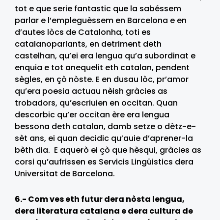
tot e que serie fantastic que la sabéssem
parlar e l’empleguèssem en Barcelona e en
d’autes lòcs de Catalonha, toti es
catalanoparlants, en detriment deth
castelhan, qu’ei era lengua qu’a subordinat e
enquia e tot anequelit eth catalan, pendent
sègles, en çò nòste. E en dusau lòc, pr’amor
qu’era poesia actuau nèish gràcies as
trobadors, qu’escriuien en occitan. Quan
descorbic qu’er occitan ère era lengua
bessona deth catalan, damb setze o dètz-e-
sèt ans, ei quan decidic qu’auie d’aprener-la
bèth dia. E aquerò ei çò que hèsqui, gràcies as
corsi qu’aufrissen es Servicis Lingüistics dera
Universitat de Barcelona.
6.- Com ves eth futur dera nòsta lengua,
dera literatura catalana e dera cultura de