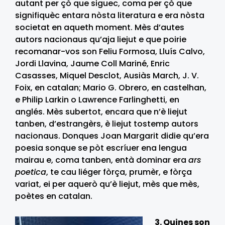
autant per çò que siguec, coma per çò que
signifiquèc entara nòsta literatura e era nòsta
societat en aqueth moment. Mès d’autes
autors nacionaus qu’aja liejut e que poirie
recomanar-vos son Feliu Formosa, Lluís Calvo,
Jordi Llavina, Jaume Coll Mariné, Enric
Casasses, Miquel Desclot, Ausiàs March, J. V.
Foix, en catalan; Mario G. Obrero, en castelhan,
e Philip Larkin o Lawrence Farlinghetti, en
anglés. Mès subertot, encara que n’è liejut
tanben, d’estrangèrs, è liejut tostemp autors
nacionaus. Donques Joan Margarit didie qu’era
poesia sonque se pòt escríuer ena lengua
mairau e, coma tanben, entà dominar era
ars
poetica
, te cau liéger fòrça, prumèr, e fòrça
variat, ei per aquerò qu’è liejut, mès que mès,
poètes en catalan.
3. Quines son