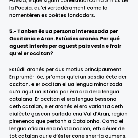
Poesia, e que sigam coneishudi coma Amics de
la Poesia, qu’ei vertadèrament coma la
nomentèren es poètes fondadors.
5.- Tanben ès ua persona interessada per
Occitània e Aran. Estúdies aranés. Per qué
aguest interès per aguest país vesin e frair
qu’ei er occitan?
Estúdii aranés per dus motius principaument.
En prumèr lòc, pr’amor qu’ei un sosdialècte der
occitan, e er occitan ei ua lengua minorizada
qu’a agut ua istòria parièra ara dera lengua
catalana. Er occitan ei era lengua bessona
deth catalan, e er aranés ei era varianta deth
dialècte gascon parlada ena Val d’Aran, region
pirenenca que pertanh a Catalonha. Coma ei
lengua oficiau ena nòsta nacion, eth déuer de
tot catalan aurie d’èster coneisher-la aumens,