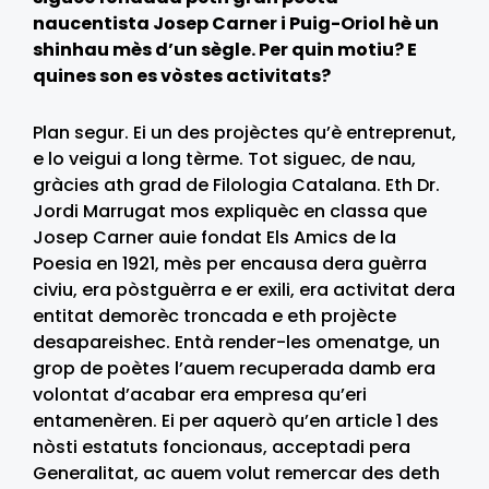
naucentista Josep Carner i Puig-Oriol hè un
shinhau mès d’un sègle. Per quin motiu? E
quines son es vòstes activitats?
Plan segur. Ei un des projèctes qu’è entreprenut,
e lo veigui a long tèrme. Tot siguec, de nau,
gràcies ath grad de Filologia Catalana. Eth Dr.
Jordi Marrugat mos expliquèc en classa que
Josep Carner auie fondat Els Amics de la
Poesia en 1921, mès per encausa dera guèrra
civiu, era pòstguèrra e er exili, era activitat dera
entitat demorèc troncada e eth projècte
desapareishec. Entà render-les omenatge, un
grop de poètes l’auem recuperada damb era
volontat d’acabar era empresa qu’eri
entamenèren. Ei per aquerò qu’en article 1 des
nòsti estatuts foncionaus, acceptadi pera
Generalitat, ac auem volut remercar des deth