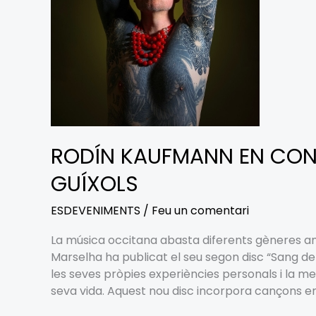
SANT
FELIU
DE
GUÍXOLS
RODÍN KAUFMANN EN CONC
GUÍXOLS
ESDEVENIMENTS
/
Feu un comentari
La música occitana abasta diferents gèneres a
Marselha ha publicat el seu segon disc “Sang de
les seves pròpies experiències personals i la me
seva vida. Aquest nou disc incorpora cançons en