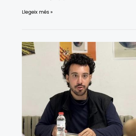
Llegeix més »
AARON
DE
BALMAR.
SABA
JOVE
PER
A
LA
NOSTRA
POESIA.