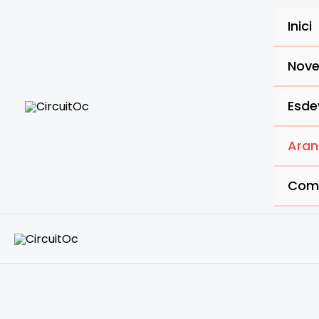
Vés
al
Inici
contingut
Nove
Esde
Aran
Comp