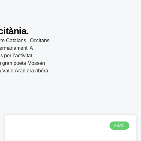
itània.
re Catalans i Occitans.
agermanament. A
er l’activitat
seu gran poeta Mossèn
Val d’Aran era ribèra,
P
P
P
P
à
à
à
à
ARAN
g
g
g
g