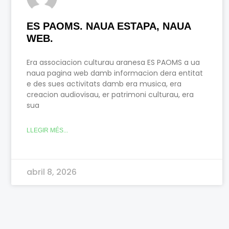
ES PAOMS. NAUA ESTAPA, NAUA
WEB.
Era associacion culturau aranesa ES PAOMS a ua
naua pagina web damb informacion dera entitat
e des sues activitats damb era musica, era
creacion audiovisau, er patrimoni culturau, era
sua
LLEGIR MÉS...
abril 8, 2026