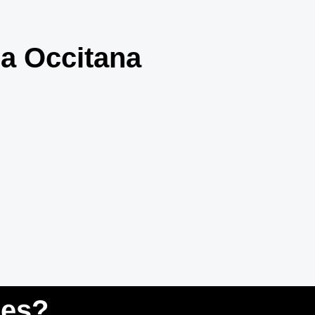
ia Occitana
res?