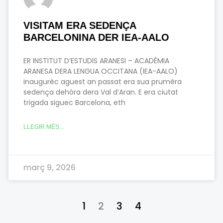
VISITAM ERA SEDENÇA
BARCELONINA DER IEA-AALO
ER INSTITUT D’ESTUDIS ARANESI – ACADÈMIA
ARANESA DERA LENGUA OCCITANA (IEA-AALO)
inaugurèc aguest an passat era sua prumèra
sedença dehòra dera Val d’Aran. E era ciutat
trigada siguec Barcelona, eth
LLEGIR MÉS...
març 9, 2026
1
2
3
4