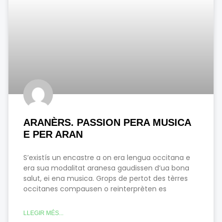
i
i
i
i
n
n
n
n
a
a
a
a
ARANÈRS. PASSION PERA MUSICA
E PER ARAN
S’existís un encastre a on era lengua occitana e
era sua modalitat aranesa gaudissen d’ua bona
salut, ei ena musica. Grops de pertot des tèrres
occitanes compausen o reinterprèten es
LLEGIR MÉS...