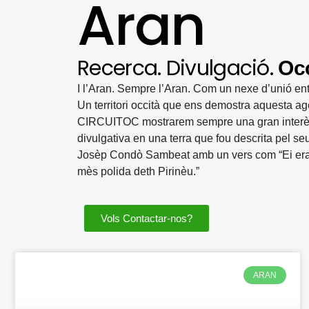
Aran
Recerca. Divulgació.
Occ
I l’Aran. Sempre l’Aran. Com un nexe d’unió ent
Un territori occità que ens demostra aquesta 
CIRCUITOC mostrarem sempre una gran interès p
divulgativa en una terra que fou descrita pel 
Josèp Condò Sambeat amb un vers com “Ei era 
mès polida deth Pirinèu.”
Vols Contactar-nos?
ARAN