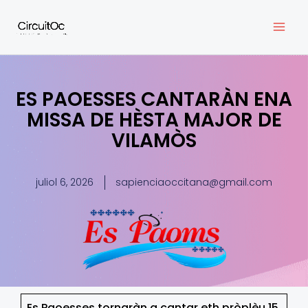
Vés
al
contingut
ES PAOESSES CANTARÀN ENA
MISSA DE HÈSTA MAJOR DE
VILAMÒS
juliol 6, 2026
sapienciaoccitana@gmail.com
Es Paoesses tornaràn a cantar eth pròplèu 15