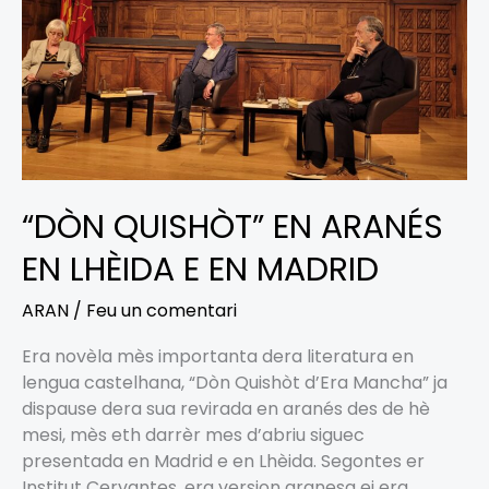
E
EN
MADRID
“DÒN QUISHÒT” EN ARANÉS
EN LHÈIDA E EN MADRID
ARAN
/
Feu un comentari
Era novèla mès importanta dera literatura en
lengua castelhana, “Dòn Quishòt d’Era Mancha” ja
dispause dera sua revirada en aranés des de hè
mesi, mès eth darrèr mes d’abriu siguec
presentada en Madrid e en Lhèida. Segontes er
Institut Cervantes, era version aranesa ei era