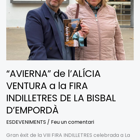
la
FIRA
INDILLETRES
DE
LA
BISBAL
D’EMPORDÀ
“AVIERNA” de l’ALÍCIA
VENTURA a la FIRA
INDILLETRES DE LA BISBAL
D’EMPORDÀ
ESDEVENIMENTS
/
Feu un comentari
Gran èxit de la VIII FIRA INDILLETRES celebrada a La