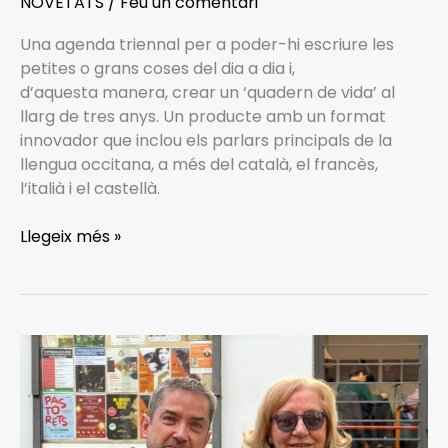
NOVETATS
/
Feu un comentari
Una agenda triennal per a poder-hi escriure les
petites o grans coses del dia a dia i,
d’aquesta manera, crear un ‘quadern de vida’ al
llarg de tres anys. Un producte amb un format
innovador que inclou els parlars principals de la
llengua occitana, a més del català, el francès,
l’italià i el castellà.
Llegeix més »
“AVIERNA”
de
l’ALÍCIA
VENTURA
a