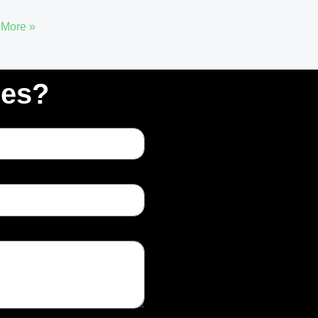
More »
res?