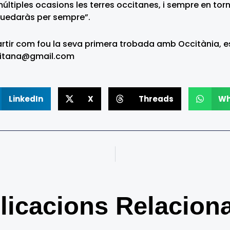
múltiples ocasions les terres occitanes, i sempre en t
 quedaràs per sempre”.
artir com fou la seva primera trobada amb Occitània, es
ccitana@gmail.com
LinkedIn
X
Threads
Wh
licacions Relacion