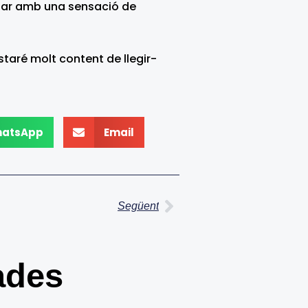
ornar amb una sensació de
taré molt content de llegir-
atsApp
Email
Next
Següent
ades