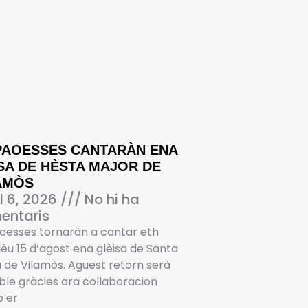
PAOESSES CANTARÀN ENA
SA DE HÈSTA MAJOR DE
AMÒS
ol 6, 2026
No hi ha
entaris
oesses tornaràn a cantar eth
èu 15 d’agost ena glèisa de Santa
 de Vilamòs. Aguest retorn serà
ble gràcies ara collaboracion
 er