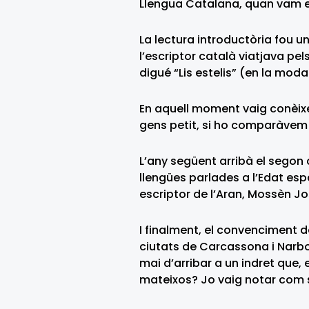
Llengua Catalana, quan vam e
La lectura introductòria fou u
l’escriptor català viatjava pel
digué “Lis estelis” (en la mod
En aquell moment vaig conèixer
gens petit, si ho comparàvem
L’any següent arribà el segon 
llengües parlades a l’Edat es
escriptor de l’Aran, Mossèn 
I finalment, el convenciment de
ciutats de Carcassona i Narbo
mai d’arribar a un indret que,
mateixos? Jo vaig notar com s