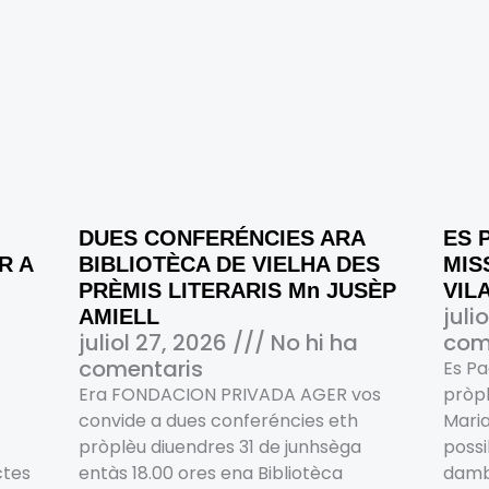
DUES CONFERÉNCIES ARA
ES 
R A
BIBLIOTÈCA DE VIELHA DES
MIS
PRÈMIS LITERARIS Mn JUSÈP
VIL
juli
AMIELL
juliol 27, 2026
No hi ha
com
comentaris
Es Pa
Era FONDACION PRIVADA AGER vos
pròpl
convide a dues conferéncies eth
Maria
pròplèu diuendres 31 de junhsèga
possi
ctes
entàs 18.00 ores ena Bibliotèca
damb