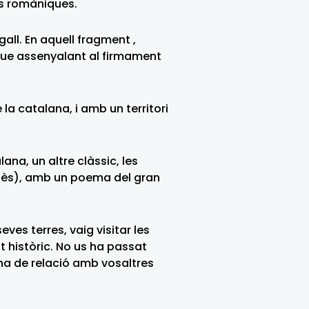
es romàniques.
all. En aquell fragment ,
a que assenyalant al firmament
a catalana, i amb un territori
na, un altre clàssic, les
anès), amb un poema del gran
ves terres, vaig visitar les
 històric. No us ha passat
ena de relació amb vosaltres