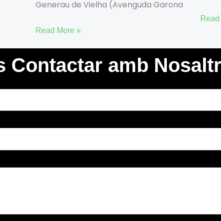
Generau de Vielha (Avenguda Garona
Read 
Read More »
s Contactar amb Nosalt