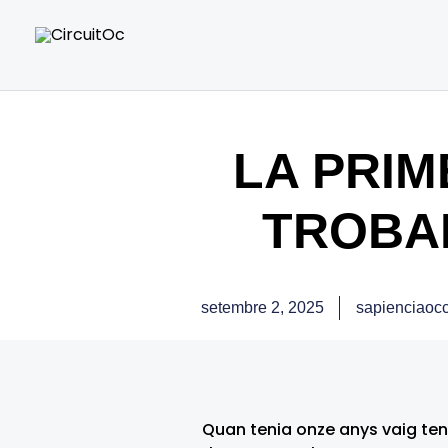
Vés
al
contingut
LA PRI
TROBA
setembre 2, 2025
sapienciaoc
Quan tenia onze anys vaig ten