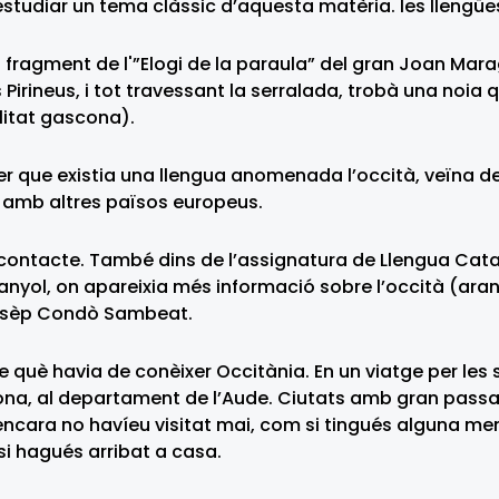
studiar un tema clàssic d’aquesta matèria. les llengü
n fragment de l'”Elogi de la paraula” del gran Joan Marag
s Pirineus, i tot travessant la serralada, trobà una noi
alitat gascona).
 que existia una llengua anomenada l’occità, veïna de l
 amb altres països europeus.
contacte. També dins de l’assignatura de Llengua Catala
panyol, on apareixia més informació sobre l’occità (ar
Josèp Condò Sambeat.
 què havia de conèixer Occitània. En un viatge per les se
na, al departament de l’Aude. Ciutats amb gran passat
 encara no havíeu visitat mai, com si tingués alguna m
i hagués arribat a casa.