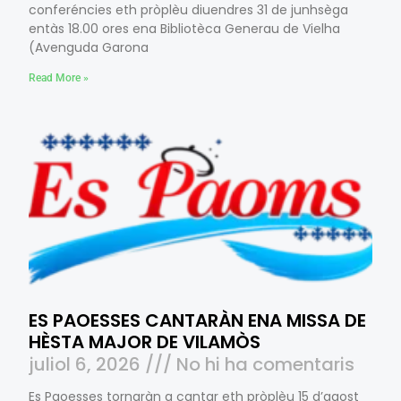
conferéncies eth pròplèu diuendres 31 de junhsèga
entàs 18.00 ores ena Bibliotèca Generau de Vielha
(Avenguda Garona
Read More »
ES PAOESSES CANTARÀN ENA MISSA DE
HÈSTA MAJOR DE VILAMÒS
juliol 6, 2026
No hi ha comentaris
Es Paoesses tornaràn a cantar eth pròplèu 15 d’agost