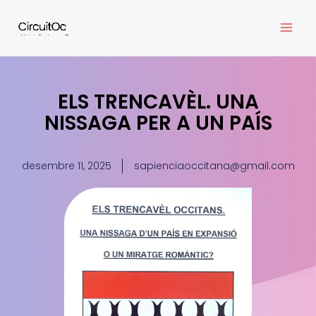
Vés
al
contingut
ELS TRENCAVÈL. UNA
NISSAGA PER A UN PAÍS
desembre 11, 2025
sapienciaoccitana@gmail.com